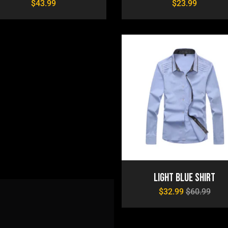
$
43.99
$
23.99
Light Blue Shirt
$
32.99
$
60.99