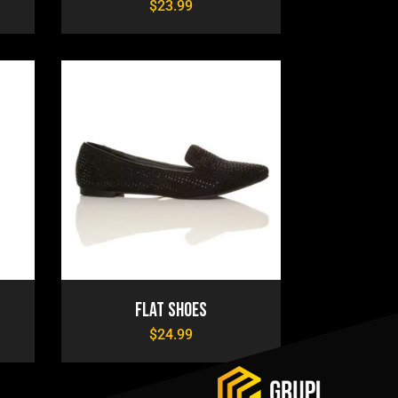
$
23.99
Flat Shoes
$
24.99