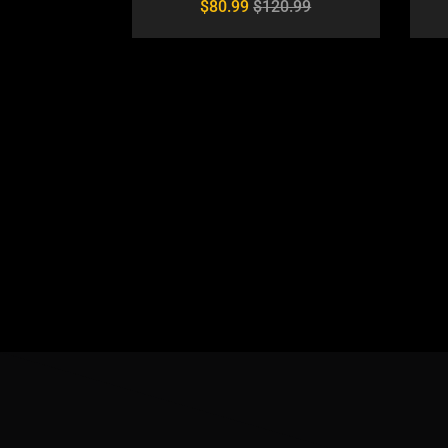
$
80.99
$
120.99